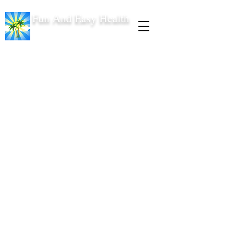
Fun And Easy Health
Obtén un
descuento de
USD 100 en tu