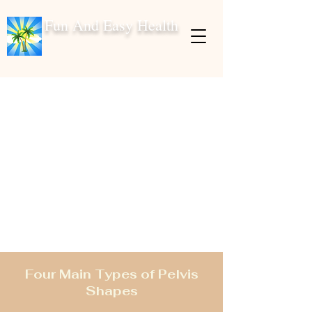
Fun And Easy Health
Cinturones
sacroilíacos
divertidos y fáciles
de usar
Para aliviar el dolor
y mejorar la postura
Four Main Types of Pelvis
Shapes