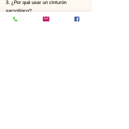
3. ¿Por qué usar un cinturón
sacroilíaco?
El uso del Cinturón Sacro Ilíaco, Fácil
y Divertido, brinda soporte a toda la
pelvis, sujetando el sacro y los
ligamentos sacros. El cinturón
sacroilíaco es conocido por ayudar a
estabilizar la Espina Ilíaca Posterior
Superior (EIP) y la Espina Ilíaca
Anterosuperior (EIAS). Los
resultados incluyen una postura
erguida, abdominales firmes, glúteos
definidos, muslos firmes, claridad
mental y una reducción o
desaparición total del dolor.
4. Cómo usar un cinturón sacroilíaco