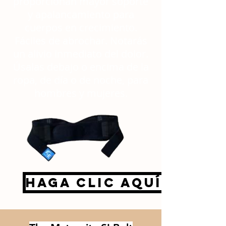
proporcionan mayor soporte
y apalancamiento para
cuerpos en crecimiento.
Fáciles de abrochar. Notarás
un alivio inmediato del dolor.
Úsalas debajo o encima de la
ropa, de día o de noche, para
hombres y mujeres.
Haga clic aquí