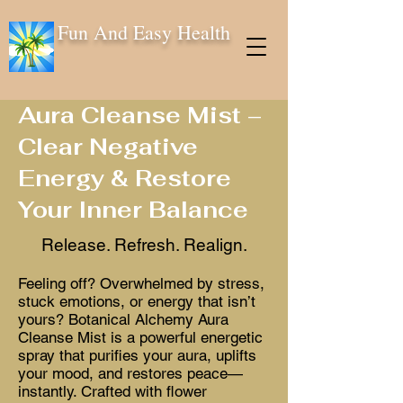
Fun And Easy Health
Aura Cleanse Mist –
Clear Negative
Energy & Restore
Your Inner Balance
Release. Refresh. Realign.
Feeling off? Overwhelmed by stress,
stuck emotions, or energy that isn’t
yours? Botanical Alchemy Aura
Cleanse Mist is a powerful energetic
spray that purifies your aura, uplifts
your mood, and restores peace—
instantly. Crafted with flower