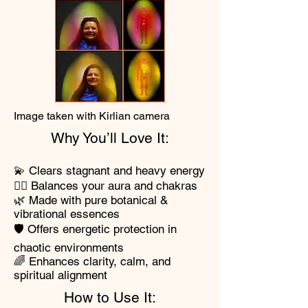
Image taken with Kirlian camera
Why You’ll Love It:
💫 Clears stagnant and heavy energy
🧘‍♀️ Balances your aura and chakras
🌿 Made with pure botanical &
vibrational essences
🛡️ Offers energetic protection in
chaotic environments
🌈 Enhances clarity, calm, and
spiritual alignment
How to Use It: