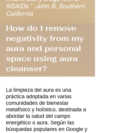
NSAIDs." -John B. Southern
California
How do I remove
negativity from my
aura and personal
space using aura
cleanser?
La limpieza del aura es una
práctica adoptada en varias
comunidades de bienestar
metafísico y holístico, destinada a
abordar la salud del campo
energético o aura. Según las
búsquedas populares en Google y