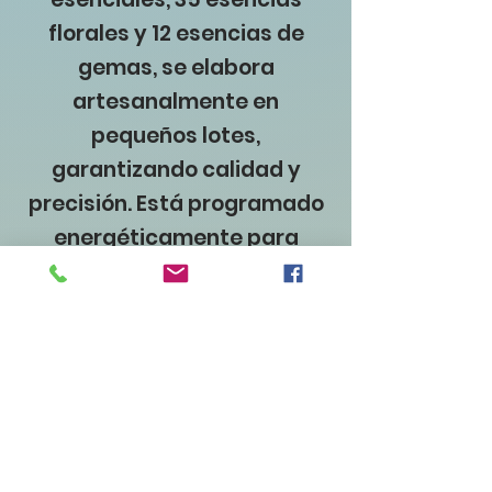
florales y 12 esencias de
gemas, se elabora
artesanalmente en
pequeños lotes,
garantizando calidad y
precisión. Está programado
energéticamente para
detectar y eliminar la
negatividad, a la vez que
rejuvenece tu aura y el
entorno.
Sanación secuencial para un
bienestar integral: el